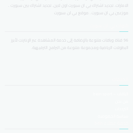
الامارات. تجديد اشتراك بي ان سبورت اون لاين. تجديد اشتراك بين سبورت .
موزعين بي ان سبورت . موقع بي لن سبورت
قنوات بي ان سبورت
96 قناة وباقات متنوعة بالإضافة إلى خدمة المشاهدة عبر الإنترنت لأبرز
البطولات الرياضية ومجموعة متنوعة من البرامج الترفيهية.
الخدمات
الباقات – bein sport
من نحن
الترددات
سياسة الخصوصية
خدمة عملاء bein