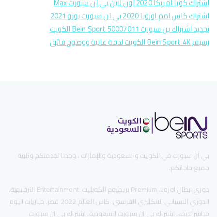
اشتراك كوبا امريكا 2020 اون لاين بي ان سبورت Max
اشتراك كاس امم اوروبا 2020 بي ان سبورت يورو 2021
تجديد اشتراك بن سبورت Bein Sport 50007011 الكويت
رسيفر Bein Sport 4K الكويت لدقة عالية ووضوح فائق
بي ان سبورت في الكويت والسعودية والإمارات ، وجدنا لخدمتكم وتلبية
جميع حاجاتكم.
دوري ابطال اوروبا. Premium بريميوم الكوبليت. Entertainment الترفيهية.
الدوري الاسباني الانكليزي الفرنسي. كاس العالم 2022 قطر. مباريات اليوم
مباشر لايف. اشتراك بي ان سبورت السعودية. اشتراك بي ان سبورت