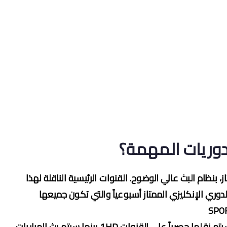
، بنظام البث عالي الوضوح. القنوات الرئيسية الناقلة لهذا
قل مباريات الدوري الإنكليزي الممتاز أسبوعياً والتي تكون جميعها
بالنسبة لدوري أبطال أوروبا، فإن المباريات الرئيسية سيتم نقلها حصرياً على القنوات 1HD بينما سيتم بث المباريات