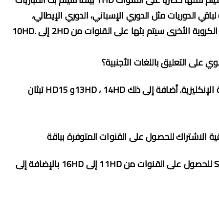
من 2HD إلى8HD . أما بالنسبة لباقي الدوريات مثل الدوري الإسباني، الدوري الإيطالي،
الدوري الفرنسي، و الدوري الأوروبي وجميع الأحداث الكروية الأخرى سيتم بثها على القنوات من 2HD إلى .10HD
11HD و 12HD هي القنوات الرئيسة التي تبث باللغة الإنكليزية. أضافة إلى ذلك 13HD ، 14HDو HD15 تبثان
نعم، يمكن ترقية باقة SPORTS إلى SPORTS Global للحصول على القنوات من 11HD إلى 16HD بالإضافة إلى